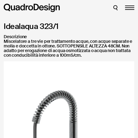
Bagno
Inserisci le credenziali per accedere al tuo account:
CHIUDI
CHIUDI
Richiesta di assistenza
Cucina
Grazie per aver richiesto supporto per uno dei
Idealaqua 323/1
nostri prodotti. Vi preghiamo di inserire i
Filtrazione
seguenti dati per inviare la vostra richiesta di
Descrizione
assistenza, riceverete una email al vostro
Vedi tutti
Miscelatore a tre vie per trattamento acque, con acque separate e
indirizzo nel più breve tempo possibile:
molla e doccetta in ottone. SOTTOPENSILE ALTEZZA 48CM. Non
adatto per erogazione di acqua osmotizzata o acqua non trattata
con conducibilità inferiore a 100mS/cm.
Shop
Login
Azienda
Hai dimenticato la password?
News
Progetti
Compila questo form per creare un account ed accedere ai
download aggiuntivi
English
Italiano