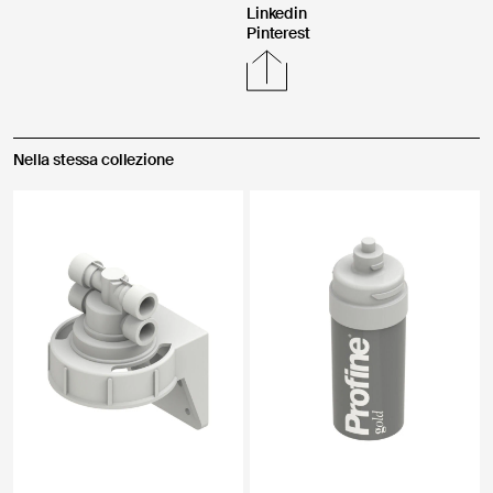
Linkedin
Pinterest
Carica un'immagine o un video *
Istruzioni per il caricamento
Nella stessa collezione
Invia
Ai sensi e per gli effetti degli articoli 7, 13, 15 e ss del Reg. (UE)
2016/679 dichiaro di aver preso visione dell’Informativa per il
Trattamento dei Dati Personali alla finalità di contatto.
Acconsento