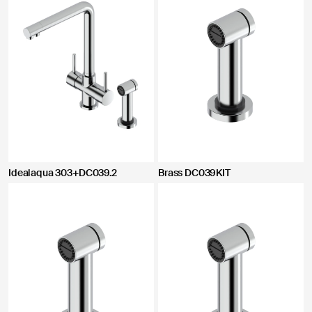
Idealaqua 303+DC039.2
Brass DC039KIT