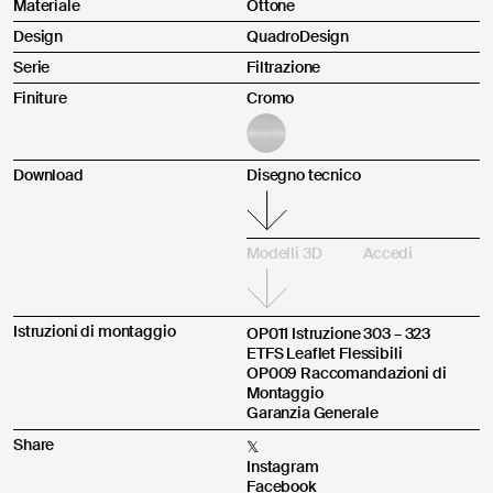
Materiale
Ottone
Design
QuadroDesign
altro
Serie
Filtrazione
Finiture
Cromo
Invia
Download
Disegno tecnico
Ai sensi e per gli effetti degli articoli 7, 13, 15 e ss del Reg. (UE)
2016/679 dichiaro di aver preso visione dell’
Informativa per il
Prodotto acquistato tramite:
Trattamento dei Dati Personali
alla finalità di contatto.
Modelli 3D
Accedi
Acconsento
Non acconsento
Istruzioni di montaggio
OP011 Istruzione 303 – 323
ETFS Leaflet Flessibili
OP009 Raccomandazioni di
Descrizione del reclamo *
Montaggio
Garanzia Generale
Share
𝕏
Instagram
Facebook