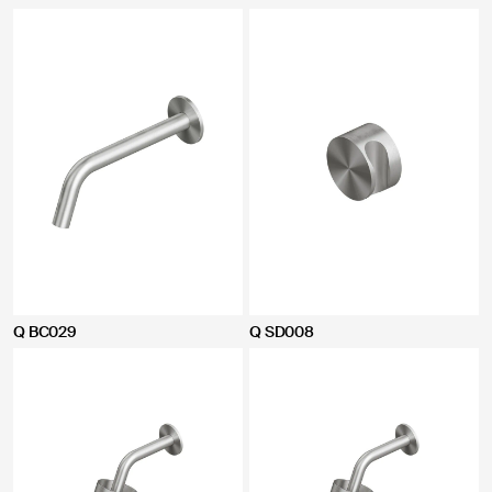
Q BC029
Q SD008