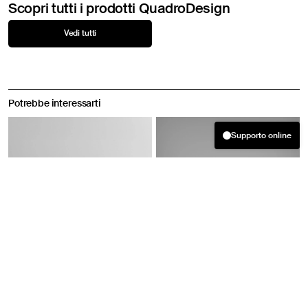
Scopri tutti i prodotti QuadroDesign
Vedi tutti
Potrebbe interessarti
Supporto online
Benvenuto! Come possiamo aiutarti?
09:20
07 08 2026
Hai trovato quello che cercavi? Altrimenti puoi fornirci ulteriori
informazioni cliccando il pulsante sottostante e compilando i
campi richiesti, risponderemo il prima possibile.
Compila il form