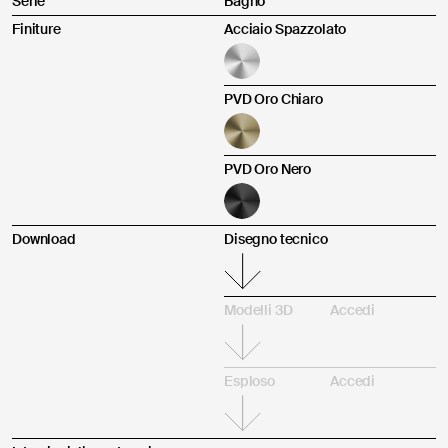
Serie
Bagno
Finiture
Acciaio Spazzolato
altro
PVD Oro Chiaro
Invia
PVD Oro Nero
Ai sensi e per gli effetti degli articoli 7, 13, 15 e ss del Reg. (UE)
2016/679 dichiaro di aver preso visione dell’
Informativa per il
Prodotto acquistato tramite:
Trattamento dei Dati Personali
alla finalità di contatto.
Download
Disegno tecnico
Acconsento
Non acconsento
Modelli 3D
Accedi
Descrizione del reclamo *
Esploso
Accedi