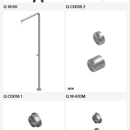
Q 18 66
Q CD018 2
NEW
Q CD018 1
Q 18 47.0M